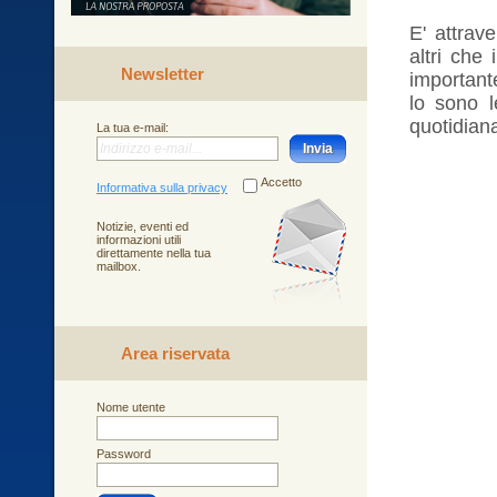
E' attrav
altri che
Newsletter
important
lo sono l
quotidian
La tua e-mail:
Invia
Accetto
Informativa sulla privacy
Notizie, eventi ed
informazioni utili
direttamente nella tua
mailbox.
Area riservata
Nome utente
Password