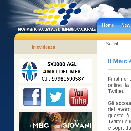
Home
New
Social
In evidenza
Il Meic
Finalmen
online la
Twitter.
Gli accou
del lavoro
questo è 
Twitter cl
e soprattut