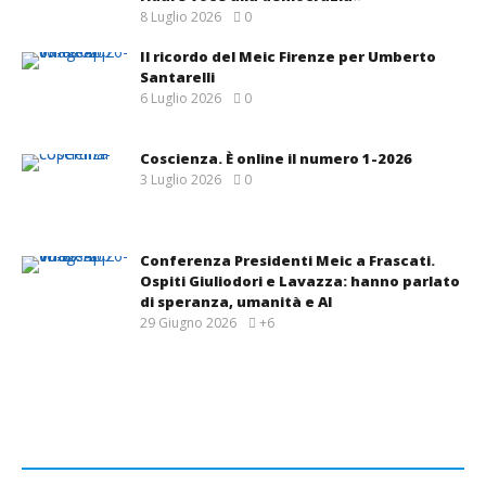
8 Luglio 2026
0
Il ricordo del Meic Firenze per Umberto
Santarelli
6 Luglio 2026
0
Coscienza. È online il numero 1-2026
3 Luglio 2026
0
Conferenza Presidenti Meic a Frascati.
Ospiti Giuliodori e Lavazza: hanno parlato
di speranza, umanità e AI
29 Giugno 2026
+6
MEIC NAZIONALE
GRUPPI
OPINIONI
COSCIENZA
NOTIZIE